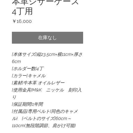
本革シザーケース
4丁用
価
￥16,000
格
在庫なし
[本体サイズ]縦23.5cm×横11cm×厚さ
6cm
[ホルダー数]4丁
[カラー]キャメル
[素材]牛本革 オイルレザー
[使用金具]M&K ニッケル 刻印入
り
[保証期間]1年間
[付属品]専用ベルト(同色のキャメ
ル) [ベルトのサイズ]60cm～
110cm(無段階調節、肩がけ可能)