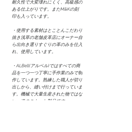
耐久性で大変壊れにくく、高級感の
ある仕上がりです。またM&Kの刻
印も入っています。
・使用する素材はとことんこだわり
抜き浅草の老舗皮革店にオーナー自
ら出向き選りすぐりの革のみを仕入
れ、使用しています。
・ALBell(アルベル)ではすべての商
品を一つ一つ丁寧に手作業のみで制
作しています。熟練した職人が切り
出しから、縫い付けまで行っていま
す。機械で大量生産された物ではな
い、魂のこもった製品です。
※注意事項
・ALBellでは全ての商品を天然牛皮革